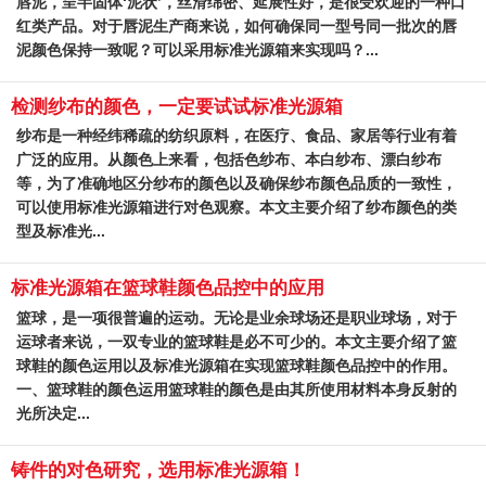
唇泥，呈半固体‘泥状’，丝滑绵密、延展性好，是很受欢迎的一种口
红类产品。对于唇泥生产商来说，如何确保同一型号同一批次的唇
泥颜色保持一致呢？可以采用标准光源箱来实现吗？...
检测纱布的颜色，一定要试试标准光源箱
纱布是一种经纬稀疏的纺织原料，在医疗、食品、家居等行业有着
广泛的应用。从颜色上来看，包括色纱布、本白纱布、漂白纱布
等，为了准确地区分纱布的颜色以及确保纱布颜色品质的一致性，
可以使用标准光源箱进行对色观察。本文主要介绍了纱布颜色的类
型及标准光...
标准光源箱在篮球鞋颜色品控中的应用
篮球，是一项很普遍的运动。无论是业余球场还是职业球场，对于
运球者来说，一双专业的篮球鞋是必不可少的。本文主要介绍了篮
球鞋的颜色运用以及标准光源箱在实现篮球鞋颜色品控中的作用。
一、篮球鞋的颜色运用篮球鞋的颜色是由其所使用材料本身反射的
光所决定...
铸件的对色研究，选用标准光源箱！