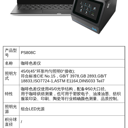
产品型
PS808C
号
名称
咖啡色差仪
45/0(45°环形均匀照明0°接收);
照明方
符合标准CIE No.15，GB/T 3978,GB 2893,GB/T
式
18833,ISO7724-1,ASTM E1164,DIN5033 Teil7
咖啡色差仪使用45/0光学结构，配备Φ50大口径。
特性
用于咖啡烘焙测量，也可用于塑胶电子、油漆油墨、纺织
服装印染、印刷、陶瓷等行业精确颜色测量、品质控制。
照明光
组合LED光源
源
积分球
/
直径