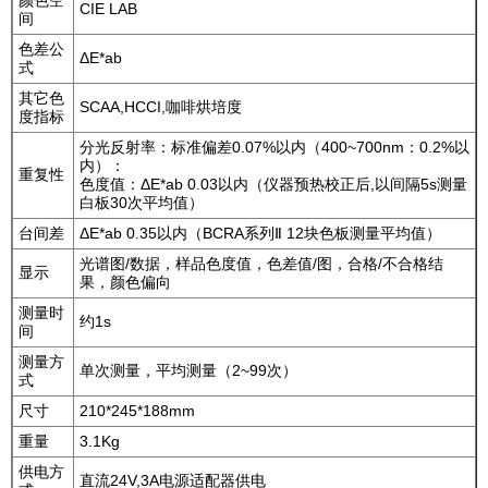
CIE LAB
间
色差公
ΔE*ab
式
其它色
SCAA,HCCI,咖啡烘培度
度指标
分光反射率：标准偏差0.07%以内（400~700nm：0.2%以
内）：
重复性
色度值：ΔE*ab 0.03以内（仪器预热校正后,以间隔5s测量
白板30次平均值）
台间差
ΔE*ab 0.35以内（BCRA系列Ⅱ 12块色板测量平均值）
光谱图/数据，样品色度值，色差值/图，合格/不合格结
显示
果，颜色偏向
测量时
约1s
间
测量方
单次测量，平均测量（2~99次）
式
尺寸
210*245*188mm
重量
3.1Kg
供电方
直流24V,3A电源适配器供电